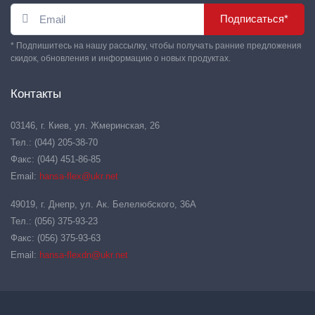
Подписаться*
* Подпишитесь на нашу рассылку, чтобы получать ранние предложения
скидок, обновления и информацию о новых продуктах.
Контакты
03146, г. Киев, ул. Жмеринская, 26
Тел.: (044) 205-38-70
Факс: (044) 451-86-85
Email:
hansa-flex@ukr.net
49019, г. Днепр, ул. Ак. Белелюбского, 36А
Тел.: (056) 375-93-23
Факс: (056) 375-93-63
Email:
hansa-flexdn@ukr.net