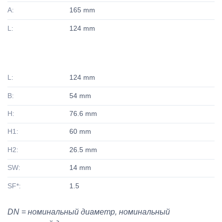
A:
165 mm
L:
124 mm
L:
124 mm
B:
54 mm
H:
76.6 mm
H1:
60 mm
H2:
26.5 mm
SW:
14 mm
SF*:
1.5
DN = номинальный диаметр, номинальный