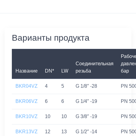
Варианты продукта
Рабоч
Соединительная
давле
Название
DN*
LW
резьба
бар
BKR04VZ
4
5
G 1/8″ -28
PN 50
BKR06VZ
6
6
G 1/4″ -19
PN 50
BKR10VZ
10
10
G 3/8″ -19
PN 50
BKR13VZ
12
13
G 1/2″ -14
PN 50