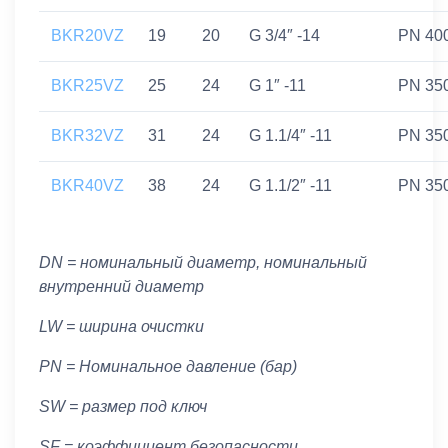
BKR20VZ
19
20
G 3/4″ -14
PN 40
BKR25VZ
25
24
G 1″ -11
PN 35
BKR32VZ
31
24
G 1.1/4″ -11
PN 35
BKR40VZ
38
24
G 1.1/2″ -11
PN 35
DN = номинальный диаметр, номинальный
внутренний диаметр
LW = ширина очистки
PN = Номинальное давление (бар)
SW = размер под ключ
SF = коэффициент безопасности