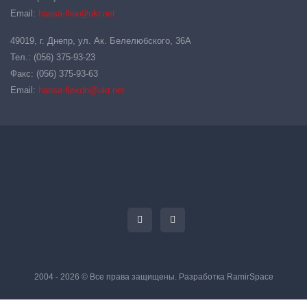
Email:
hansa-flex@ukr.net
49019, г. Днепр, ул. Ак. Белелюбского, 36А
Тел.: (056) 375-93-23
Факс: (056) 375-93-63
Email:
hansa-flexdn@ukr.net
2004 - 2026 © Все права защищены. Разработка
RamirSpace