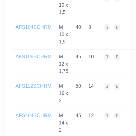
10 x
1,5
AFS104SCHRM
M
40
8
10 x
1,5
AFS106SCHRM
M
45
10
12 x
1,75
AFS112SCHRM
M
50
14
16 x
2
AFS404SCHRM
M
45
12
14 x
2