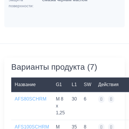
поверхности:
Варианты продукта (7)
Название
G1
L1
SW
Действия
AFS80SCHRM
M 8
30
6
x
1,25
AFS100SCHRM
M
35
8