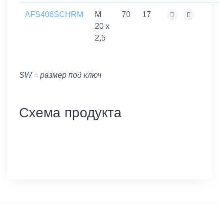
AFS406SCHRM
M
70
17
20 x
2,5
SW = размер под ключ
Схема продукта