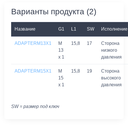
Варианты продукта (2)
Название
G1
L1
SW
Исполнение
ADAPTERM13X1
M
15,8
17
Сторона
13
низкого
x 1
давления
ADAPTERM15X1
M
15,8
19
Сторона
15
высокого
x 1
давления
SW = размер под ключ