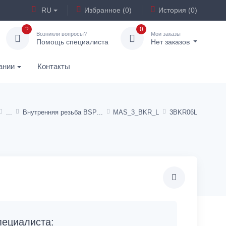
RU
Избранное (0)
История (0)
?
0
Возникли вопросы?
Мои заказы
Помощь специалиста
Нет заказов
ании
Контакты
Внутренняя резьба BSP
MAS_3_BKR_L
3BKR06L
ециалиста: