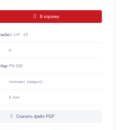
В корзину
езьба
G 1/4" -19
6
 бар
PN 500
положит. (закрыт)
6 mm
Скачать файл PDF