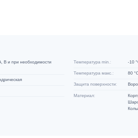
, B и при необходимости
Температура min.:
-10 
Температура макс.:
80 °
индрическая
Защита поверхности:
Вор
Материал:
Корп
Шаро
Коль