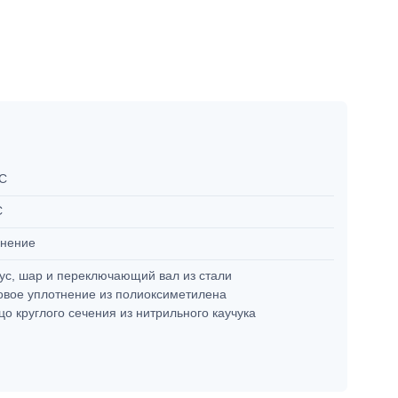
°C
C
онение
ус, шар и переключающий вал из стали
вое уплотнение из полиоксиметилена
цо круглого сечения из нитрильного каучука