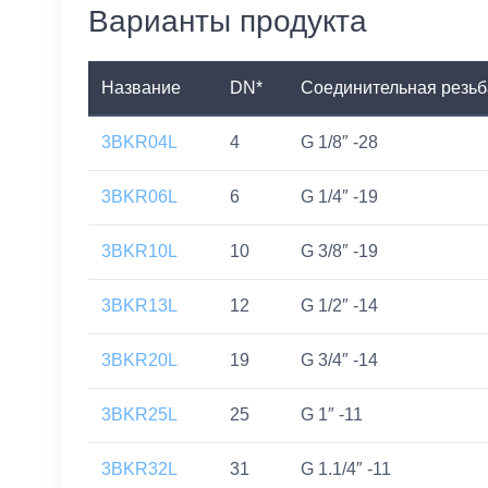
Варианты продукта
Название
DN*
Соединительная резьб
3BKR04L
4
G 1/8″ -28
3BKR06L
6
G 1/4″ -19
3BKR10L
10
G 3/8″ -19
3BKR13L
12
G 1/2″ -14
3BKR20L
19
G 3/4″ -14
3BKR25L
25
G 1″ -11
3BKR32L
31
G 1.1/4″ -11