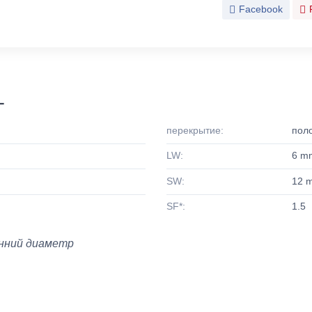
Facebook
L
перекрытие:
поло
LW:
6 m
SW:
12 
SF*:
1.5
нний диаметр