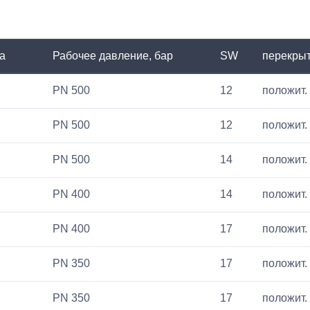
а
Рабочее давление, бар
SW
перекры
PN 500
12
положит. 
PN 500
12
положит. 
PN 500
14
положит. 
PN 400
14
положит. 
PN 400
17
положит. 
PN 350
17
положит. 
PN 350
17
положит. 