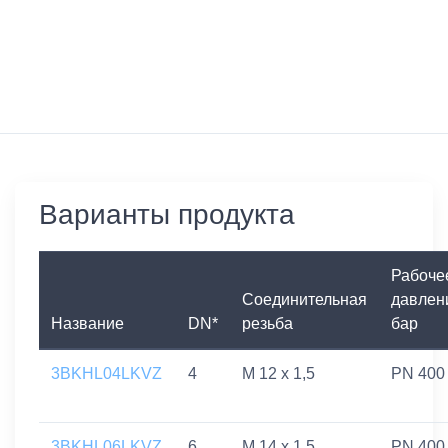
Варианты продукта
Рабоче
Соединительная
давлен
Название
DN*
резьба
бар
3BKHL04LKVZ
4
M 12 x 1,5
PN 400
3BKHL06LKVZ
6
M 14 x 1,5
PN 400