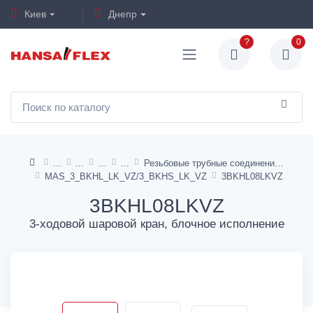
Киев
Днепр
?
0
Резьбовые трубные соединения 24° DIN 2353
MAS_3_BKHL_LK_VZ/3_BKHS_LK_VZ
3BKHL08LKVZ
3BKHL08LKVZ
3-ходовой шаровой кран, блочное исполнение