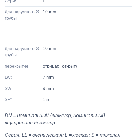
Серия:
L
Для наружного Ø
10 mm
трубы:
Для наружного Ø
10 mm
трубы:
перекрытие:
отрицат. (открыт)
LW:
7 mm
SW:
9 mm
SF*:
1.5
DN = номинальный диаметр, номинальный
внутренний диаметр
Серия: LL = очень легкая; L = легкая; S = тяжелая